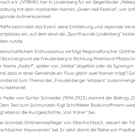
risch e.V. (VFBMK) hier in Lindenberg für ein Siegerländer „Mekka
taltung mit dem markanten Namen „Green Hell Festival“, von örtlic
gionale Aufmerksamkeit.
Pfaffe beschreibt das Event, seine Entstehung und regionale Veran
ortplatzes ein, auf dem einst die „Sportfreunde Lindenberg“ kickt
äten nutzte.
ssenschaftlichem Enthusiasmus verfolgt Regionalforscher Gottfr
 Büschergrund wie Freudenberg in Richtung Rheinland-Pfälzisch
er Name „Asdorf“, später von „Weibe“ abgelöst oder als Synony
d, dass in einer Gemeinde ein Fluss gleich zwei Namen trägt? Got
material zum Thema des „Freudenberger Wassers“ zusammenget
-Wettstreit.
r Feder von Günter Schneider (1934-2923) stammt der Beitrag „D’r
. Dem Text zum Schmunzeln fügt Schriftleiter Bodo Hoffmann wied
rägt ebenso die Kurzgeschichte „Van fröher“ bei.
 Grümbel, Ortsheimatpfleger von Oberfischbach, steuert der Fi
ischbacher Hausnamen“ bei. Er setzt damit die Reihe von Fried