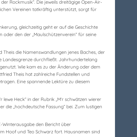
 der Rockmusik“. Die jeweils dreitägige Open-Air-
hen Vereinen tatkräftig unterstützt, sorgt für
kerung, gleichzeitig geht er auf die Geschichte
en oder den der „Maulschützenverein“ für seine
ied Theis die Namenswandlungen jenes Baches, der
e Landesgrenze durchfließt. Jahrhundertelang
m genutzt. Wie kam es zu der Änderung oder dem
tfried Theis hat zahlreiche Fundstellen und
ragen. Eine spannende Lektüre zu diesem
 lewe Heck“ in der Rubrik „M’r schwätzen wierer
er die „hochdeutsche Fassung“ bei. Zum lustigen
Z-Winterausgabe den Bericht über
helm Hoof und Teo Schwarz fort. Hausnamen sind