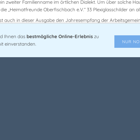
ein zweiter Familienname im örtlichen Dialekt. Um über solche H
die „Heimatfreunde Oberfischbach e.V.“ 33 Plexiglasschilder an a
sst auch in dieser Ausgabe den Jahresempfang der Arbeitsgeme
ren. Diesmal hatte die ARGE am „Stadtgeburtstag“ in die Oberhol
logie im Freudenberger Raum“ sprach Dr. Manuel Zeiler von der
nd Ihnen das
bestmögliche Online-Erlebnis
zu
NUR NO
 wieder Bürgerinnen und Bürger für ihr besonderes ehrenamtlic
it einverstanden.