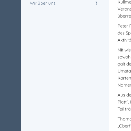
Kullme
Wir über uns
Verans
überre
Peter 
des Sp
Aktivit
Mit wi
sowohl
galt d
Umstan
Karten
Namens
Aus de
Platt“
Teil t
Thomas
„Oberf