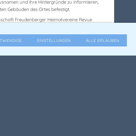
ausnamen und ihre Hintergründe zu informieren,
lten Gebäuden des Ortes befestigt.
inschaft Freudenberger Heimatvereine Revue
zklauer Kirche eingeladen. Zur „Montan-
 LWL-Archäologie Außenstelle Olpe. Anschließend
TWENDIGE
EINSTELLUNGEN
ALLE ERLAUBEN
hes Wirken mit der Ehrennadel ausgezeichnet.